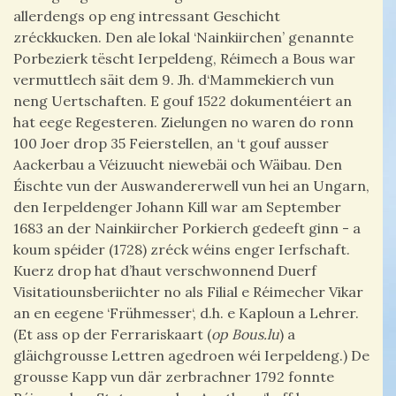
allerdengs op eng intressant Geschicht
zréckkucken. Den ale lokal ‘Nainkiirchen’ genannte
Porbezierk tëscht Ierpeldeng, Réimech a Bous war
vermuttlech säit dem 9. Jh. d‘Mammekierch vun
neng Uertschaften. E gouf 1522 dokumentéiert an
hat eege Regesteren. Zielungen no waren do ronn
100 Joer drop 35 Feierstellen, an ‘t gouf ausser
Aackerbau a Véizuucht niewebäi och Wäibau. Den
Éischte vun der Auswandererwell vun hei an Ungarn,
den Ierpeldenger Johann Kill war am September
1683 an der Nainkiircher Porkierch gedeeft ginn - a
koum spéider (1728) zréck wéins enger Ierfschaft.
Kuerz drop hat d’haut verschwonnend Duerf
Visitatiounsberiichter no als Filial e Réimecher Vikar
an en eegene ‘Frühmesser‘, d.h. e Kaploun a Lehrer.
(Et ass op der Ferrariskaart (
op Bous.lu
) a
gläichgrousse Lettren agedroen wéi Ierpeldeng.) De
grousse Kapp vun där zerbrachner 1792 fonnte