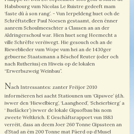
Habsbourg vum Nicolas Le Ruistre gedeeft mam
‘faste dû à son rang’. - Vun Ierpeldeng huet och de
Schrëftsteller Paul Noesen gestaamt, deen ënner
aanrem Schoulmeeschter a Clausen an an der
Aldringerschoul war. Hien huet seng Heemecht a
ville Schrëfte veréiwegt. Hie gesouch och an de
Rieweblieder vum Wope vum hei an de 1430ger
gebuerne Staatsmann a Bëschof Reuter (oder och
nach Rutherius) en Hiweis op de lokalen
“Erwerbszweig Weinbau”.
N
ach Intressantes: zanter Fréijor 2010
informéieren hei aacht Statiounen um ‘Gipswee’ (d.h.
iwwer den ‘Hiewelbierg’, ‘Laangheed’, ‘Scheierbierg’ a
‘ Bueläcker’) iwwer de lokale Gipsofbau bis nom
zweete Weltkrich. E Geschäftsrapport vun 1883
verréit, dass an deem Joer 260 Tonne Gipssteen an
d’Stad an ëm 200 Tonne mat Päerd op d‘Musel