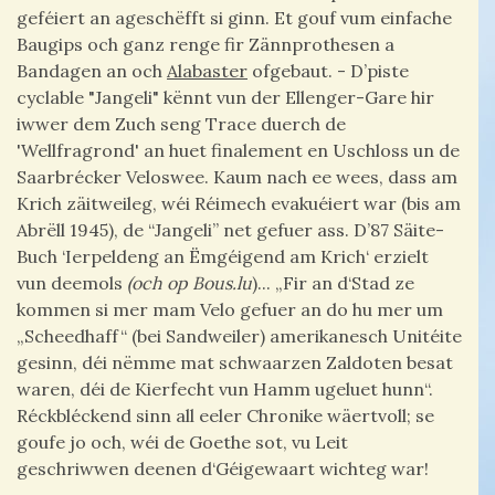
geféiert an ageschëfft si ginn. Et gouf vum einfache
Baugips och ganz renge fir Zännprothesen a
Bandagen an och
Alabaster
ofgebaut. - D’piste
cyclable "Jangeli" kënnt vun der Ellenger-Gare hir
iwwer dem Zuch seng Trace duerch de
'Wellfragrond' an huet finalement en Uschloss un de
Saarbrécker Veloswee. Kaum nach ee wees, dass am
Krich zäitweileg, wéi Réimech evakuéiert war (bis am
Abrëll 1945), de “Jangeli” net gefuer ass. D’87 Säite-
Buch ‘Ierpeldeng an Ëmgéigend am Krich‘ erzielt
vun deemols
(och op Bous.lu
)... „Fir an d‘Stad ze
kommen si mer mam Velo gefuer an do hu mer um
„Scheedhaff“ (bei Sandweiler) amerikanesch Unitéite
gesinn, déi nëmme mat schwaarzen Zaldoten besat
waren, déi de Kierfecht vun Hamm ugeluet hunn“.
Réckbléckend sinn all eeler Chronike wäertvoll; se
goufe jo och, wéi de Goethe sot, vu Leit
geschriwwen deenen d‘Géigewaart wichteg war!