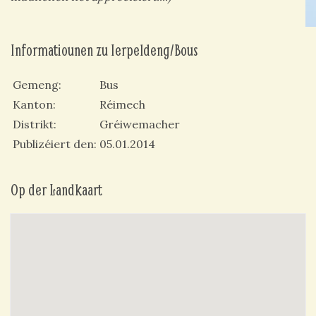
Informatiounen zu Ierpeldeng/Bous
Gemeng
Bus
Kanton
Réimech
Distrikt
Gréiwemacher
Publizéiert den
05.01.2014
Op der Landkaart