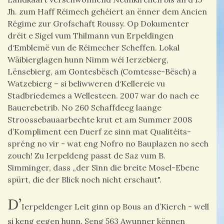
Jh. zum Haff Réimech gehéiert an ënner dem Ancien
Régime zur Grofschaft Roussy. Op Dokumenter
dréit e Sigel vum Thilmann vun Erpeldingen
d‘Emblemë vun de Réimecher Scheffen. Lokal
Wäibierglagen hunn Nimm wéi Ierzebierg,
Lënsebierg, am Gontesbësch (Comtesse-Bësch) a
Watzebierg – si beliwweren d‘Kellereie vu
Stadbriedemes a Wellesteen. 2007 war do nach ee
Bauerebetrib. No 260 Schaffdeeg laange
Stroossebauaarbechte krut et am Summer 2008
d’Kompliment een Duerf ze sinn mat Qualitéits-
spréng no vir - wat eng Nofro no Bauplazen no sech
zouch! Zu Ierpeldeng passt de Saz vum B.
Simminger, dass „der Sinn die breite Mosel-Ebene
spürt, die der Blick noch nicht erschaut".
D’
Ierpeldenger Leit ginn op Bous an d’Kierch - well
si keng eegen hunn. Seng 563 Awunner kënnen