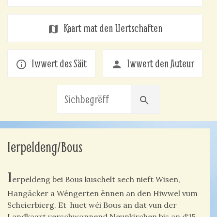
Kaart mat den Uertschaften
map
Iwwert des Säit
Iwwert den Auteur
info_outline
person
search
Ierpeldeng/Bous
I
erpeldeng bei Bous kuschelt sech nieft Wisen,
Hangäcker a Wéngerten ënnen an den Hiwwel vum
Scheierbierg. Et huet wéi Bous an dat vun der
Landkaart verschwonnend Neunkirchen bis an d‘15