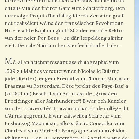
Réimescher Statu vum alen Anethans‘haff koum un
d‘Haus vun der fréirer Gare vum Scheierbierg. Den
deemolge Projet d‘baufälleg Kierch z’ersätze gouf
net realiséiert wéins der franséischer Revolutioun.
Hire leschte Kaploun gouf 1803 den éischte Rektor
vun der neier Por Bous - zu där Ierpeldeng säithir
zielt. Den ale Nainkiircher Kierfech blouf erhalen.
M
éi al an héichintressant ass d‘Biographie vum
1509 zu Malines verstuerwnen Nicolas le Ruistre
(oder Reuter), engem Frënnd vum Thomas Morus an
Erasmus vu Rotterdam. Dëse ‘prélat des Pays-Bas’ a
(vu 1501 un) Bëschof vun Arras ass de „grössten
Erpeldinger aller Jahrhunderte“! E war och Kanzler
vun der Universitéit Louvain an hat do de collège dit
d'Arras gegrënnt. E war zäitweileg Sekretär vum
Erzherzog Maximilian, aflossräiche Conseiller vum
Charles a vum Marie de Bourgogne a vum Archiduc
Philippe II.. Den 20. September 1505 gouf d’Marie de