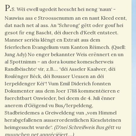
P.
S. Wéi ewell ugedeit heescht hei neng ‘naun‘ -
Nauwiss ass e Stroossenumm an en naut Kleed eent,
dat nach net al ass. An 'Schrong' gëtt oder gouf hei
gesot fir eng Bascht, déi duerch d‘Keelt entsteet.
Manner seriéis kléngt en Extrait aus dem
feierlechen Evangelium vum Kanton Réimech. (Quell:
Jung Ady) No enger bekannter Weis erënnert en un
al Spottnimm – an dora koume komescherweis
Randbéischte‘ vir, z.B.... “déi Asseler Kaalwer, déi
Roulénger Béck, déi Bousser Uessen an déi
Ierpeldenger Kéi“! Vum Emil Diderich fonnten
Dokumenter aus dem Joer 1788 kommentéieren e
fuerchtbart Onwieder, bei deem de 4. Juli ënner
anerem d‘Géigend vu Bus/Ierpeldeng,
Stadbriedemes a Greiweldeng vun „vom Himmel
herabgefallenen ausserordentlichen Kieselsteinen
heimgesucht wurde“.
(D'nei Schreifweis Bus gëtt vu
muunchen net appréciéiert....)