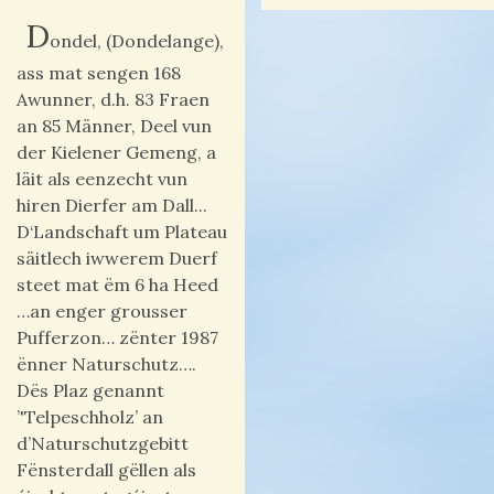
D
ondel, (Dondelange),
ass mat sengen 168
Awunner, d.h. 83 Fraen
an 85 Männer, Deel vun
der Kielener Gemeng, a
läit als eenzecht vun
hiren Dierfer am Dall...
D‘Landschaft um Plateau
säitlech iwwerem Duerf
steet mat ëm 6 ha Heed
…an enger grousser
Pufferzon… zënter 1987
ënner Naturschutz….
Dës Plaz genannt
’'Telpeschholz’ an
d’Naturschutzgebitt
Fënsterdall gëllen als