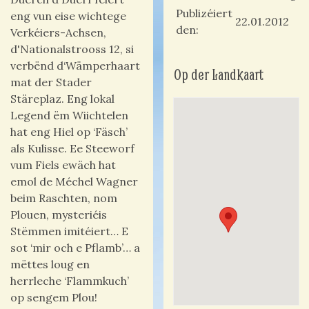
Publizéiert
eng vun eise wichtege
22.01.2012
den
Verkéiers-Achsen,
d'Nationalstrooss 12, si
verbënd d‘Wämperhaart
Op der Landkaart
mat der Stader
Stäreplaz. Eng lokal
Legend ëm Wiichtelen
hat eng Hiel op ‘Fäsch’
als Kulisse. Ee Steeworf
vum Fiels ewäch hat
emol de Méchel Wagner
beim Raschten, nom
Plouen, mysteriéis
Stëmmen imitéiert… E
sot ‘mir och e Pflamb’… a
mëttes loug en
herrleche ‘Flammkuch’
op sengem Plou!