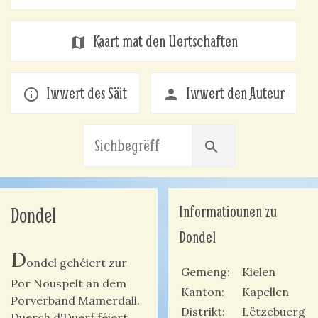
Kaart mat den Uertschaften
map
Iwwert des Säit
Iwwert den Auteur
info_outline
person
search
Informatiounen zu
Dondel
Dondel
D
ondel gehéiert zur
Gemeng
Kielen
Por Nouspelt an dem
Kanton
Kapellen
Porverband Mamerdall.
Distrikt
Lëtzebuerg
Duerch d'Duerf féiert