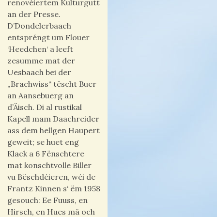
renovéiertem Kulturgutt
an der Presse.
D’Dondelerbaach
entspréngt um Flouer
‘Heedchen‘ a leeft
zesumme mat der
Uesbaach bei der
„Brachwiss“ tëscht Buer
an Aansebuerg an
d’Äisch. Di al rustikal
Kapell mam Daachreider
ass dem hellgen Haupert
geweit; se huet eng
Klack a 6 Fënschtere
mat konschtvolle Biller
vu Bëschdéieren, wéi de
Frantz Kinnen s‘ ëm 1958
gesouch: Ee Fuuss, en
Hirsch, en Hues mä och