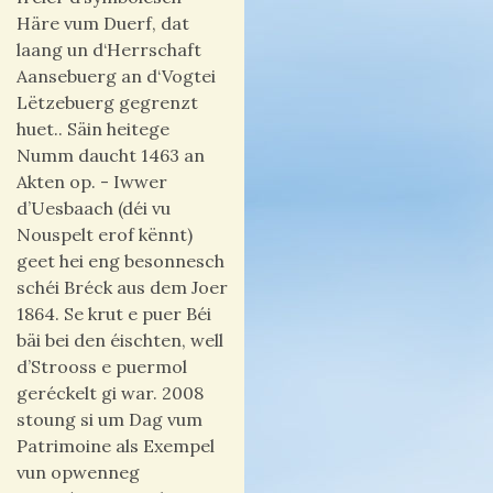
Häre vum Duerf, dat
laang un d‘Herrschaft
Aansebuerg an d‘Vogtei
Lëtzebuerg gegrenzt
huet.. Säin heitege
Numm daucht 1463 an
Akten op. - Iwwer
d’Uesbaach (déi vu
Nouspelt erof kënnt)
geet hei eng besonnesch
schéi Bréck aus dem Joer
1864. Se krut e puer Béi
bäi bei den éischten, well
d’Strooss e puermol
geréckelt gi war. 2008
stoung si um Dag vum
Patrimoine als Exempel
vun opwenneg