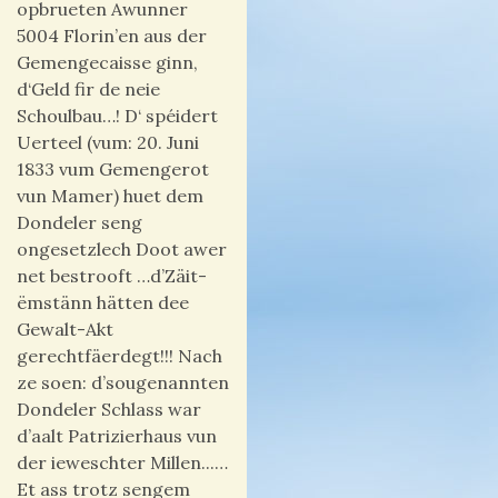
opbrueten Awunner
5004 Florin’en aus der
Gemengecaisse ginn,
d‘Geld fir de neie
Schoulbau…! D‘ spéidert
Uerteel (vum: 20. Juni
1833 vum Gemengerot
vun Mamer) huet dem
Dondeler seng
ongesetzlech Doot awer
net bestrooft …d’Zäit-
ëmstänn hätten dee
Gewalt-Akt
gerechtfäerdegt!!! Nach
ze soen: d’sougenannten
Dondeler Schlass war
d’aalt Patrizierhaus vun
der ieweschter Millen...…
Et ass trotz sengem