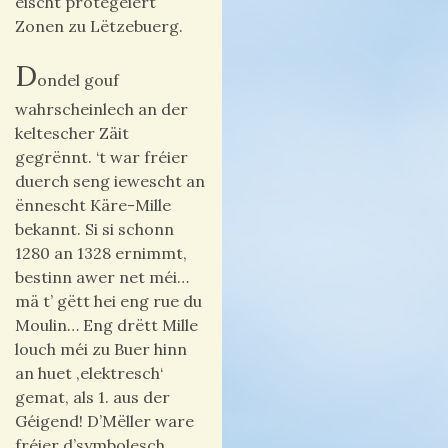
éischt protegéiert
Zonen zu Lëtzebuerg.
D
ondel gouf
wahrscheinlech an der
keltescher Zäit
gegrënnt. ‘t war fréier
duerch seng iewescht an
ënnescht Käre-Mille
bekannt. Si si schonn
1280 an 1328 ernimmt,
bestinn awer net méi…
mä t’ gëtt hei eng rue du
Moulin… Eng drëtt Mille
louch méi zu Buer hinn
an huet ‚elektresch‘
gemat, als 1. aus der
Géigend! D’Mëller ware
fréier d’symbolesch