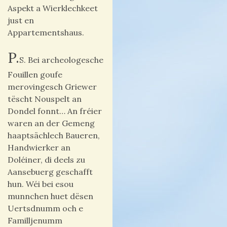
Aspekt a Wierklechkeet
just en
Appartementshaus.
P.
S. Bei archeologesche
Fouillen goufe
merovingesch Griewer
tëscht Nouspelt an
Dondel fonnt… An fréier
waren an der Gemeng
haaptsächlech Baueren,
Handwierker an
Doléiner, di deels zu
Aansebuerg geschafft
hun. Wéi bei esou
munnchen huet dësen
Uertsdnumm och e
Familljenumm