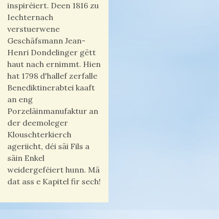
inspiréiert. Deen 1816 zu
Iechternach
verstuerwene
Geschäfsmann Jean-
Henri Dondelinger gëtt
haut nach ernimmt. Hien
hat 1798 d'hallef zerfalle
Benediktinerabtei kaaft
an eng
Porzeläinmanufaktur an
der deemoleger
Klouschterkierch
ageriicht, déi säi Fils a
säin Enkel
weidergeféiert hunn. Mä
dat ass e Kapitel fir sech!