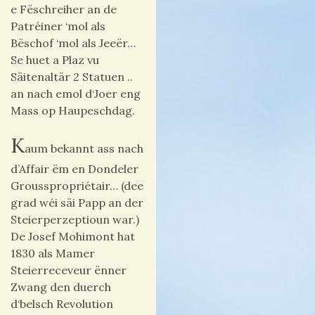
e Fëschreiher an de
Patréiner ‘mol als
Bëschof ‘mol als Jeeër…
Se huet a Plaz vu
Säitenaltär 2 Statuen ..
an nach emol d‘Joer eng
Mass op Haupeschdag.
K
aum bekannt ass nach
d’Affair ëm en Dondeler
Grousspropriétair… (dee
grad wéi säi Papp an der
Steierperzeptioun war.)
De Josef Mohimont hat
1830 als Mamer
Steierreceveur ënner
Zwang den duerch
d‘belsch Revolution