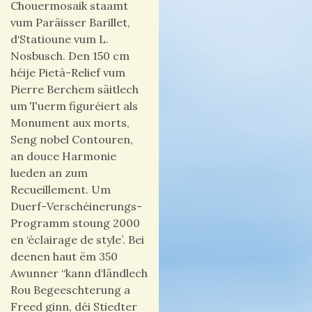
Chouermosaik staamt
vum Paräisser Barillet,
d‘Statioune vum L.
Nosbusch. Den 150 cm
héije Pietà-Relief vum
Pierre Berchem säitlech
um Tuerm figuréiert als
Monument aux morts,
Seng nobel Contouren,
an douce Harmonie
lueden an zum
Recueillement. Um
Duerf-Verschéinerungs-
Programm stoung 2000
en ‘éclairage de style’. Bei
deenen haut ëm 350
Awunner “kann d‘ländlech
Rou Begeeschterung a
Freed ginn, déi Stiedter