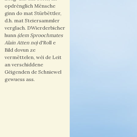
opdrénglich Mënsche
ginn do mat Stürbëttler,
d.h. mat Steiersammler
verglach. DWierderbicher
hunn
(dem Sproochmates
Alain Atten no)
d'Roll e
Bild dovun ze
vermëttelen, wéi de Leit
an verschiddene
Géigenden de Schniewel
gewuess ass.