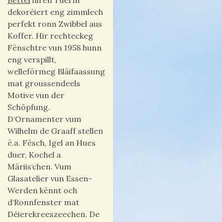
Bëttel
hiren Tuerm
dekoréiert eng zimmlech
perfekt ronn Zwibbel aus
Koffer.
Hir
rechteckeg
Fënschtre vun 1958 hunn
eng verspillt,
welleförmeg Bläifaassung
mat groussendeels
Motive vun der
Schöpfung.
D‘Ornamenter vum
Wilhelm de Graaff stellen
ë.a. Fësch, Igel an Hues
duer,
Kochel
a
Märiis‘chen. Vum
Glasatelier vun Essen-
Werden kënnt och
d‘Ronnfenster mat
Déierekreeszeechen. De