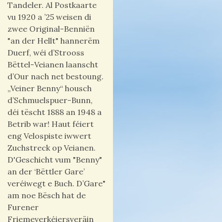
Tandeler. Al Postkaarte
vu 1920 a ’25 weisen di
zwee Original-Benniën
"an der Hellt" hannerëm
Duerf, wéi d’Strooss
Bëttel-Veianen laanscht
d’Our nach net bestoung.
„Veiner Benny“ housch
d’Schmuelspuer-Bunn,
déi tëscht
1888 an 1948 a
Betrib war!
Haut féiert
eng Velospiste iwwert
Zuchstreck op Veianen.
D'Geschicht vum "Benny"
an der ‘Bëttler Gare’
veréiwegt e Buch.
D’Gare"
am noe Bësch hat de
Furener
Friemeverkéiersveräin