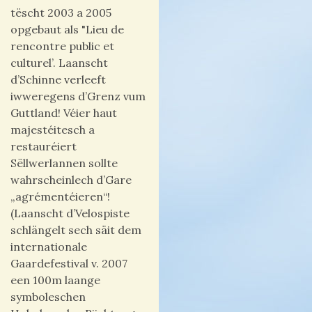
tëscht 2003 a 2005
opgebaut als "Lieu de
rencontre public et
culturel’. Laanscht
d’Schinne verleeft
iwweregens d’Grenz vum
Guttland! Véier haut
majestéitesch a
restauréiert
Sëllwerlannen sollte
wahrscheinlech d’Gare
„agrémentéieren“!
(Laanscht d’Velospiste
schlängelt sech säit dem
internationale
Gaardefestival v. 2007
een 100m laange
symboleschen