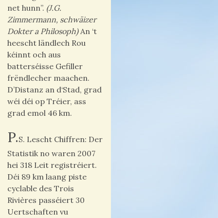
net hunn”.
(J.G.
Zimmermann, schwäizer
Dokter a Philosoph)
An ‘t
heescht ländlech Rou
kéinnt och aus
batterséisse Gefiller
frëndlecher maachen.
D’Distanz an d‘Stad, grad
wéi déi op Tréier, ass
grad emol 46 km.
P.
S. Lescht Chiffren: Der
Statistik no waren 2007
hei 318 Leit registréiert.
Déi 89 km laang piste
cyclable des Trois
Rivières passéiert 30
Uertschaften vu