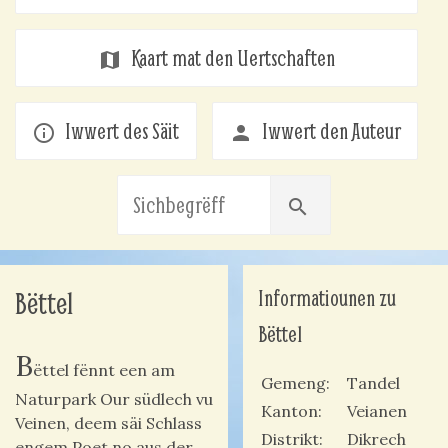
Kaart mat den Uertschaften
map
Iwwert des Säit
Iwwert den Auteur
info_outline
person
search
Informatiounen zu
Bëttel
Bëttel
B
ëttel fënnt een am
Gemeng
Tandel
Naturpark Our südlech vu
Kanton
Veianen
Veinen, deem säi Schlass
Distrikt
Dikrech
engem Poet no aus der