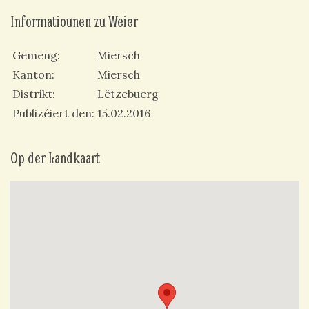
Informatiounen zu Weier
Gemeng
Miersch
Kanton
Miersch
Distrikt
Lëtzebuerg
Publizéiert den
15.02.2016
Op der Landkaart