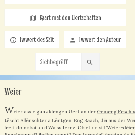
Kaart mat den Uertschaften
map
Iwwert des Säit
Iwwert den Auteur
info_outline
person
search
Weier
W
eier ass e ganz klengen Uert an der
Gemeng Fëschb
tëscht Allënschter a Lëntgen. Eng Baach, déi aus der We
leeft do nobäi an d’Wäiss Iernz. Ob et do vill ‘Weier-déie
Engelmann d’Libellen nennt? Den Iernzdall ëmginn do j