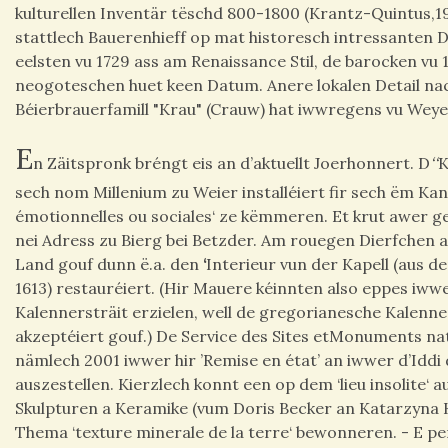
kulturellen Inventär tëschd 800-1800 (Krantz-Quintus,19
stattlech Bauerenhieff op mat historesch intressanten 
eelsten vu 1729 ass am Renaissance Stil, de barocken vu 
neogoteschen huet keen Datum. Anere lokalen Detail na
Béierbrauerfamill "Krau" (Crauw) hat iwwregens vu Wey
E
n Zäitspronk bréngt eis an d’aktuellt Joerhonnert. D
‘‘
K
sech nom Millenium zu Weier installéiert fir sech ëm Kann
émotionnelles ou sociales‘ ze këmmeren. Et krut awer 
nei Adress zu Bierg bei Betzder. Am rouegen Dierfchen 
Land gouf dunn ë.a. den
‘
Interieur vun der Kapell (aus d
1613) restauréiert. (Hir Mauere kéinnten also eppes iww
Kalennersträit erzielen, well de gregorianesche Kalenn
akzeptéiert gouf.) De Service des Sites etMonuments na
nämlech 2001 iwwer hir ’Remise en état’ an iwwer d’Iddi
auszestellen. Kierzlech konnt een op dem ‘lieu insolite‘ a
Skulpturen a Keramike (vum Doris Becker an Katarzyna
Thema ‘texture minerale de la terre‘ bewonneren. - E 