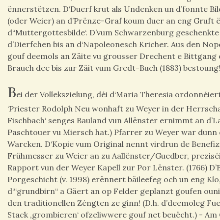
ënnerstëtzen. D‘Duerf krut als Undenken un d’fonnte 
(oder Weier) an d’Prënze-Graf koum duer an eng Gruft 
d‘‘Muttergottesbilde‘. D’vum Schwarzenburg geschenkte
d’Dierfchen bis an d‘Napoleonesch Kricher. Aus den No
gouf deemols an Zäite vu grousser Drechent e Bittgang
Brauch dee bis zur Zäit vum Gredt-Buch (1883) bestoung! 
B
ei der Vollekszielung, déi d‘Maria Theresia ordonnéier
‘Priester Rodolph Neu wonhaft zu Weyer in der Herrsch
Fischbach‘ senges Bauland vun Allënster ernimmt an d’La
Paschtouer vu Miersch hat.) Pfarrer zu Weyer war dunn 
Warcken. D‘Kopie vum Original nennt virdrun de Benefiz
Frühmesser zu Weier an zu Aallënster/Guedber, prezisé
Rapport vun der Weyer Kapell zur Por Lënster. (1766) D’
Porgeschicht (v. 1998) erënnert bäileefeg och un eng Klo,
d‘“grundbirn“ a Gäert an op Felder geplanzt goufen ouni
den traditionellen Zéngten ze ginn! (D.h. d’deemoleg Fu
Stack ‚grombieren‘ ofzeliwwere gouf net beuëcht.) - Am