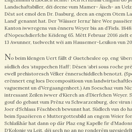
Landschaftsbiller, déi deene vum Mamer- Äisch- an Uelze
Dëst sot emol den Dr. Dasburg, deen an engem Otem La
Land‘ genannt hat. Der ’Wäisser Iernz‘ hire Wee passéie
Kanton iwwregens vun ënneru Weyer bis an d’Fiels. 1848 
d’Nopeschdierfche Kéideng 65. Mëtt Februar 2016 zielt e
13 Awunner, tselwecht wéi am Hausemer-Lexikon vun 20
N
o beim klengen Uert fällt d‘ Guetcheslee op, eng ‘üb
südlich des ‘stuppechen Haff‘. Dësen ‘abri sous roche pr
ewell prehistoresch Vëlker ënnerschiddlech benotzt. (Sp
erënnert eng lues Decompositioun vun landwirtschaftl
vaguement un d’Vergaangenheet.) Am Soeschaz vum Nic
intressant Zeilen iwwer d‘Kierch an d’Dierfchen Weyer. S
gouf do gebaut vum Prënz vu Schwarzenburg, dee virun
Joer d‘Schlass Fëschbech bewunnt hat. Südlech vun do h
beim Spazéieren e Muttergottesbild an engem Weier fo
Schlaßhär hat dann op där Plaz eng Kapelle fir d’Madon
D‘Kolonie vu Leit, déi sech no an no ronderëm ugesiedelt