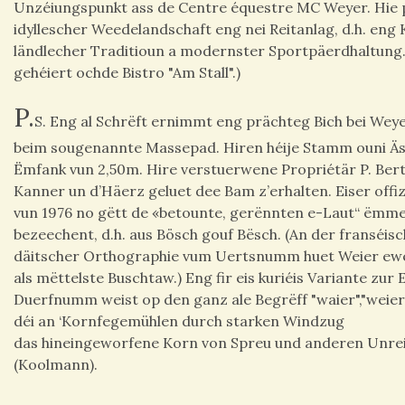
Unzéiungspunkt ass de Centre équestre MC Weyer. Hie 
idyllescher Weedelandschaft eng nei Reitanlag, d.h. eng
ländlecher Traditioun a modernster Sportpäerdhaltung.
gehéiert ochde Bistro "Am Stall".)
P.
S. Eng al Schrëft ernimmt eng prächteg Bich bei We
beim sougenannte Massepad. Hiren héije Stamm ouni Äs
Ëmfank vun 2,50m. Hire verstuerwene Propriétär P. Ber
Kanner un d’Häerz geluet dee Bam z’erhalten. Eiser offiz
vun 1976 no gëtt de «betounte, gerënnten e-Laut“ ëmme
bezeechent, d.h. aus Bösch gouf Bësch. (An der franséis
däitscher Orthographie vum Uertsnumm huet Weier ewel
als mëttelste Buschtaw.) Eng fir eis kuriéis Variante zur
Duerfnumm weist op den ganz ale Begrëff "waier","weier"
déi an ‘Kornfegemühlen durch starken Windzug
das hineingeworfene Korn von Spreu und anderen Unrein
(Koolmann).