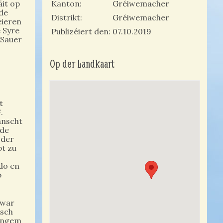
äit op
Kanton
Gréiwemacher
 de
Distrikt
Gréiwemacher
éieren
e Syre
Publizéiert den
07.10.2019
’Sauer
Op der Landkaart
t
.
anscht
 de
 der
bt zu
 do en
p
 war
isch
sengem