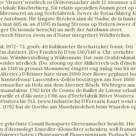
e ‘Viruert’ westlech vu Gréivemaacher zielt 12 Awunner a l
 lokale Kiischtebierg. Säi relativ speziellen Numm geet op
chbrennerei an eng Seefefabréck. Iwwer de Potaschbierg f
r Autobunn. Hir längste Brécken sinn de Viaduc de la haut
 mat 605 m, an d’1195 m laang Strooss op Stelzen iwwer d
rger Dictionnär heescht) an nieft der Autobunn steet
 ewech féieren zwou an d’Natur integréiert Wëldbrécken.
, 1972-’73, goufe 40 Kubikmeter Brochstécker fonnt. Déi
datéiert. (Evy Friedrich) D’ëm 130/140 n. Chr. erriichte
bau, Wäinhierstellung a Wäikonsum. Dat zum Grafdenkmal
ider nërdlech. (Do, stoung op der Ahlkërrech och d’éisch
 an 13x6 m grousst Monument ëmgëtt eng Anlag vun 84 m²
 Altréier.) D’Réimer hate virun 2000 Joer Riewe geplanzt la
r’ hannerlooss! Lascombes-Zeilen bestätegen am Joer 1600
iwemaacher an Holz aus dem Anvener Bësch. Wichteges aus
manufaktur. 1762 krut de Comte de Baillet de Latour erlaa
seille et d'Alicante.) 1766 ass d‘Seefefabrik Ritter Wouters
outers hir Stä. (www.Industrie.lu) D’Ferraris Kaart weist
en. (1792 hat de Goethe am Muselstiedchen beim Waarden o
er gekréinte Consul Bonaparte Grevenmacher besicht. Hie
ann d’deemolegt Knuedler-Klouschter schenken, well fransé
onfiskéiert haten.) Phantasievoll Flouernimm um ‘Podasch’ 