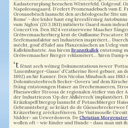
Kadasterurplang heeschen Wënterfeld, Golgrouf, Gra
Napoleonsgaard. D’eelert Promenadebuch vum E. F
Groussebësch laanscht den archéologesche Site um Pot
Rome’ - dee leider haut eng kreesfërmeg Autobunn
vum ‘Aiglon’ (20.3.1811) initiéierte Gaard mam inde
Concert’en. Den 1824 verstuerwene Maacher Sänger
Gréiwemaacherbierg krut de Guillaume Pescatore 18
Seefemanufaktur nei Industrien inspiréiert... Duer
mécht, gouf d‘Salef aus Planzenäschen an Ueleg vum
Kallekindustrie. Aus hirem
Branntkal
le
k
entstoung m
Gréiwemaacher Bierger reklaméiert… ‘hiren Damp wär
‘t
fënnt sech wéineg Dokumentatioun iwwer ‘Pottasc
‘Luxemburger-Gasse’ d’Catherine Bové gebuer, an do
1892) an hir Kanner. Den Nicolas Minsbach ass 1883
Dolomitesteebroch Becker-Govers ‘auf dem Kirschen
Stäng entstoungen Haiser an Drechemaueren, Stroo
Fluessweiler Strooss de regionalen Atelier vun der A
der Industriezon ‘Op der Ahlkërrech’ implantéiert
Kräizkapell biergop laanscht d’ Potaschbierger H
Gebrannteberg; se kräizt do de Gäessebreckerwee f
Kräizerbierg zréckzeféieren. De Visitmoselle Circu
Nidder- an Uewerdonven. De
Christian Morgenster
wollen oft - wie Kinder und Hunde - dass man mit ih