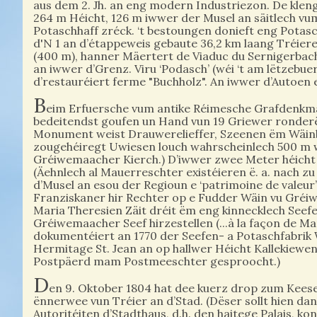
aus dem 2. Jh. an eng modern Industriezon. De kleng
264 m Héicht, 126 m iwwer der Musel an säitlech vum
Potaschhaff zréck. ‘t bestoungen donieft eng Potas
d'N 1 an d’étappeweis gebaute 36,2 km laang Tréiere
(400 m), hanner Mäertert de Viaduc du Sernigerbach
an iwwer d’Grenz. Viru ‘Podasch’ (wéi ‘t am lëtzebue
d’restauréiert ferme "Buchholz". An iwwer d’Autoen
B
eim Erfuersche vum antike Réimesche Grafdenkmal
bedeitendst goufen un Hand vun 19 Griewer ronderëm 
Monument weist Drauwerelieffer, Szeenen ëm Wäin
zougehéiregt Uwiesen louch wahrscheinlech 500 m we
Gréiwemaacher Kierch.) D’iwwer zwee Meter héicht
(Äehnlech al Mauerreschter existéieren ë. a. nach zu
d’Musel an esou der Regioun e ‘patrimoine de valeu
Franziskaner hir Rechter op e Fudder Wäin vu Gré
Maria Theresien Zäit dréit ëm eng kinnecklech Seefe
Gréiwemaacher Seef hirzestellen (...à la façon de Mar
dokumentéiert an 1770 der Seefen- a Potaschfabrik W
Hermitage St. Jean an op hallwer Héicht Kallekiew
Postpäerd mam Postmeeschter gesproocht.)
D
en 9. Oktober 1804 hat dee kuerz drop zum Kees
ënnerwee vun Tréier an d’Stad. (Dëser sollt hien d
Autoritéiten d’Stadthaus, d.h. den haitege Palais, k