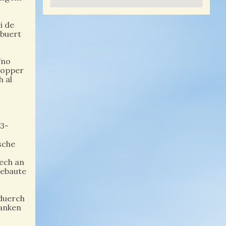
i de
ebuert
’no
ropper
 al
53-
sche
sech an
gebaute
 duerch
danken