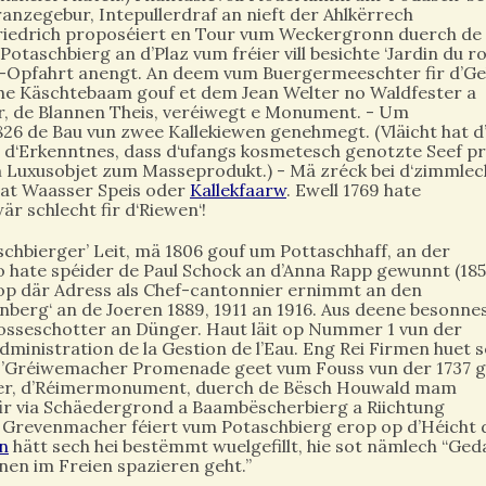
nzegebur, Intepullerdraf an nieft der Ahlkërrech
riedrich proposéiert en Tour vum Weckergronn duerch de
aschbierg an d’Plaz vum fréier vill besichte ‘Jardin du ro
s-Opfahrt anengt. An deem vum Buergermeeschter fir d’G
sche Käschtebaam gouf et dem Jean Welter no Waldfester a
, de Blannen Theis, veréiwegt e Monument. - Um
26 de Bau vun zwee Kallekiewen genehmegt. (Vläicht hat d
ch d‘Erkenntnes, dass d‘ufangs kosmetesch genotzte Seef p
 Luxusobjet zum Masseprodukt.) - Mä zréck bei d‘zimmlech
at Waasser Speis oder
Ka
l
l
e
kf
a
arw
. Ewell 1769 hate
 schlecht fir d‘Riewen‘!
hbierger’ Leit, mä 1806 gouf um Pottaschhaff, an der
 hate spéider de Paul Schock an d’Anna Rapp gewunnt (18
 op där Adress als Chef-cantonnier ernimmt an den
berg‘ an de Joeren 1889, 1911 an 1916. Aus deene besonne
sseschotter an Dünger. Haut läit op Nummer 1 vun der
dministration de la Gestion de l’Eau. Eng Rei Firmen huet 
. D’Gréiwemacher Promenade geet vum Fouss vun der 1737 
aiser, d’Réimermonument, duerch de Bësch Houwald mam
ir via Schäedergrond a Baambëscherbierg a Riichtung
it Grevenmacher féiert vum Potaschbierg erop op d’Héicht
n
hätt sech hei bestëmmt wuelgefillt, hie sot nämlech ‘‘Ge
nen im Freien spazieren geht.’’