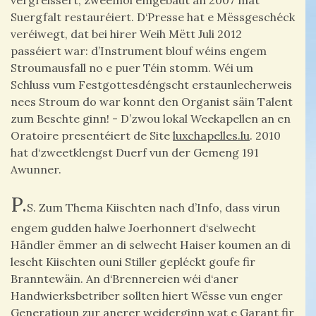
vergréissert, zweemol ëmgebaut an 2007 mat
Suergfalt restauréiert. D‘Presse hat e Mëssgeschéck
veréiwegt, dat bei hirer Weih Mëtt Juli 2012
passéiert war: d’Instrument blouf wéins engem
Stroumausfall no e puer Téin stomm. Wéi um
Schluss vum Festgottesdéngscht erstaunlecherweis
nees Stroum do war konnt den Organist säin Talent
zum Beschte ginn! - D’zwou lokal Weekapellen an en
Oratoire presentéiert de Site
luxchapelles.lu
. 2010
hat d‘zweetklengst Duerf vun der Gemeng 191
Awunner.
P.
S. Zum Thema Kiischten nach d’Info, dass virun
engem gudden halwe Joerhonnert d‘selwecht
Händler ëmmer an di selwecht Haiser koumen an di
lescht Kiischten ouni Stiller gepléckt goufe fir
Branntewäin. An d‘Brennereien wéi d‘aner
Handwierksbetriber sollten hiert Wësse vun enger
Generatioun zur anerer weiderginn wat e Garant fir