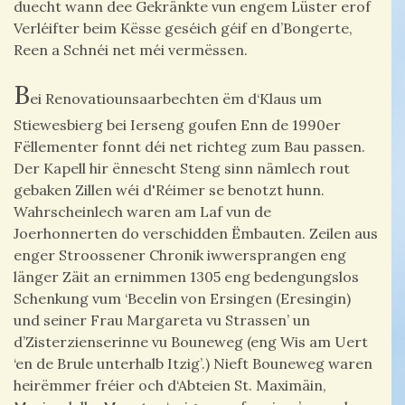
duecht wann dee Gekränkte vun engem Lüster erof
Verléifter beim Kësse geséich géif en d’Bongerte,
Reen a Schnéi net méi vermëssen.
B
ei Renovatiounsaarbechten ëm d‘Klaus um
Stiewesbierg bei Ierseng goufen Enn de 1990er
Fëllementer fonnt déi net richteg zum Bau passen.
Der Kapell hir ënnescht Steng sinn nämlech rout
gebaken Zillen wéi d'Réimer se benotzt hunn.
Wahrscheinlech waren am Laf vun de
Joerhonnerten do verschidden Ëmbauten. Zeilen aus
enger Stroossener Chronik iwwersprangen eng
länger Zäit an ernimmen 1305 eng bedengungslos
Schenkung vum ‘Becelin von Ersingen (Eresingin)
und seiner Frau Margareta vu Strassen’ un
d’Zisterzienserinne vu Bouneweg (eng Wis am Uert
‘en de Brule unterhalb Itzig’.) Nieft Bouneweg waren
heirëmmer fréier och d‘Abteien St. Maximäin,