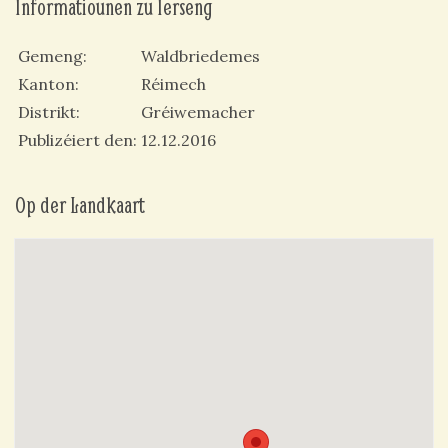
Informatiounen zu Ierseng
Gemeng
Waldbriedemes
Kanton
Réimech
Distrikt
Gréiwemacher
Publizéiert den
12.12.2016
Op der Landkaart