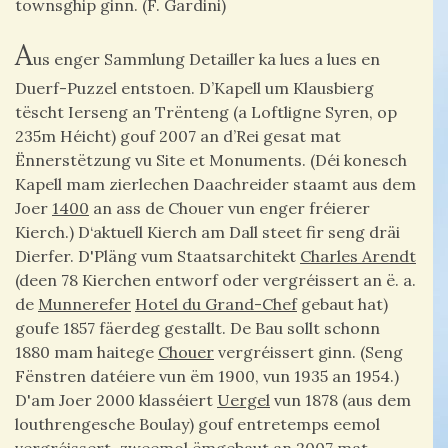
townsghip ginn. (F. Gardini)
A
us enger Sammlung Detailler ka lues a lues en
Duerf-Puzzel entstoen. D’Kapell um Klausbierg
tëscht Ierseng an Trënteng (a Loftligne Syren, op
235m Héicht) gouf 2007 an d’Rei gesat mat
Ënnerstëtzung vu Site et Monuments. (Déi konesch
Kapell mam zierlechen Daachreider staamt aus dem
Joer
1400
an ass de Chouer vun enger fréierer
Kierch.) D‘aktuell Kierch am Dall steet fir seng dräi
Dierfer. D'Pläng vum Staatsarchitekt
Charles Arendt
(deen 78 Kierchen entworf oder vergréissert an ë. a.
de
Munnerefer
Hotel du Grand-Chef
gebaut hat)
goufe 1857 fäerdeg gestallt. De Bau sollt schonn
1880 mam haitege
Chouer
vergréissert ginn. (Seng
Fënstren datéiere vun ëm 1900, vun 1935 an 1954.)
D'am Joer 2000 klasséiert
Uergel
vun 1878 (aus dem
louthrengesche Boulay) gouf entretemps eemol