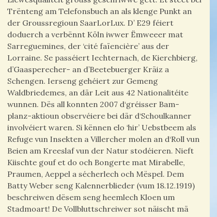
Trënteng am Telefonsbuch an als klenge Punkt an
der Groussregioun SaarLorLux. D’ E29 féiert
doduerch a verbënnt Köln iwwer Ëmweeer mat
Sarreguemines, der ‘cité faïencière’ aus der
Lorraine. Se passéiert Iechternach, de Kierchbierg,
d’Gaasperecher- an d’Beetebuerger Kräiz a
Schengen. Ierseng gehéiert zur Gemeng
Waldbriedemes, an där Leit aus 42 Nationalitéite
wunnen. Dës all konnten 2007 d‘gréisser Bam-
planz-aktioun observéiere bei där d‘Schoulkanner
involvéiert waren. Si kënnen elo ‘hir’ Uebstbeem als
Refuge vun Insekten a Villercher molen an d‘Roll vun
Beien am Kreeslaf vun der Natur stodéieren. Nieft
Kiischte gouf et do och Bongerte mat Mirabelle,
Praumen, Aeppel a sécherlech och Mëspel. Dem
Batty Weber seng Kalennerblieder (vum 18.12.1919)
beschreiwen dësem seng heemlech Kloen um
Stadmoart! De Vollbluttschreiwer sot näischt mä