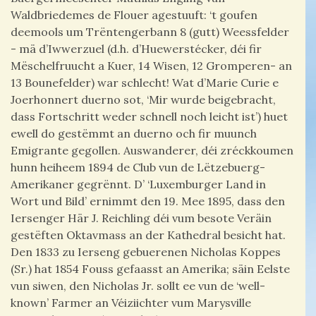
Waldbriedemes de Flouer agestuuft: ‘t goufen
deemools um Trëntengerbann 8 (gutt) Weessfelder
- mä d’Iwwerzuel (d.h. d’Huewerstécker, déi fir
Mëschelfruucht a Kuer, 14 Wisen, 12 Gromperen- an
13 Bounefelder) war schlecht! Wat d’Marie Curie e
Joerhonnert duerno sot, ‘Mir wurde beigebracht,
dass Fortschritt weder schnell noch leicht ist’) huet
ewell do gestëmmt an duerno och fir muunch
Emigrante gegollen. Auswanderer, déi zréckkoumen
hunn heiheem 1894 de Club vun de Lëtzebuerg-
Amerikaner gegrënnt. D’ ‘Luxemburger Land in
Wort und Bild’ ernimmt den 19. Mee 1895, dass den
Iersenger Här J. Reichling déi vum besote Veräin
gestëften Oktavmass an der Kathedral besicht hat.
Den 1833 zu Ierseng gebuerenen Nicholas Koppes
(Sr.) hat 1854 Fouss gefaasst an Amerika; säin Eelste
vun siwen, den Nicholas Jr. sollt ee vun de ‘well-
known’ Farmer an Véiziichter vum Marysville