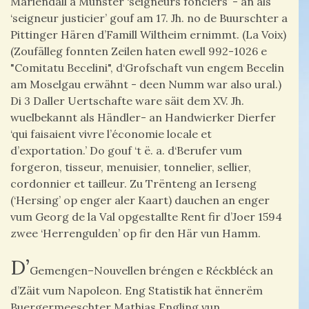
Mariendall a Munster ‘seigneurs fonciers’ - an als
‘seigneur justicier’ gouf am 17. Jh. no de Buurschter a
Pittinger Hären d’Famill Wiltheim ernimmt. (La Voix)
(Zoufälleg fonnten Zeilen haten ewell 992-1026 e
"Comitatu Becelini", d‘Grofschaft vun engem Becelin
am Moselgau erwähnt - deen Numm war also ural.)
Di 3 Daller Uertschafte ware säit dem XV. Jh.
wuelbekannt als Händler- an Handwierker Dierfer
‘qui faisaient vivre l’économie locale et
d’exportation.’ Do gouf ‘t ë. a. d‘Berufer vum
forgeron, tisseur, menuisier, tonnelier, sellier,
cordonnier et tailleur. Zu Trënteng an Ierseng
(‘Hersing’ op enger aler Kaart) dauchen an enger
vum Georg de la Val opgestallte Rent fir d’Joer 1594
zwee ‘Herrengulden’ op fir den Här vun Hamm.
D’
Gemengen–Nouvellen bréngen e Réckbléck an
d’Zäit vum Napoleon. Eng Statistik hat ënnerëm
Buergermeeschter Mathias Engling vun