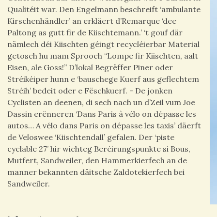
Qualitéit war. Den Engelmann beschreift ‘ambulante
Kirschenhändler’ an erkläert d’Remarque ‘dee
Paltong as gutt fir de Kiischtemann.’ ‘t gouf där
nämlech déi Kiischten géingt recycléierbar Material
getosch hu mam Sprooch “Lompe fir Kiischten, aalt
Eisen, ale Goss!” D’lokal Begrëffer Piner oder
Stréikéiper hunn e ‘bauschege Kuerf aus geflechtem
Stréih’ bedeit oder e Fëschkuerf. - De jonken
Cyclisten an deenen, di sech nach un d’Zeil vum Joe
Dassin erënneren ‘Dans Paris à vélo on dépasse les
autos… A vélo dans Paris on dépasse les taxis’ däerft
de Veloswee ‘Kiischtendall’ gefalen. Der ‘piste
cyclable 27’ hir wichteg Beréirungspunkte si Bous,
Mutfert, Sandweiler, den Hammerkierfech an de
manner bekannten däitsche Zaldotekierfech bei
Sandweiler.